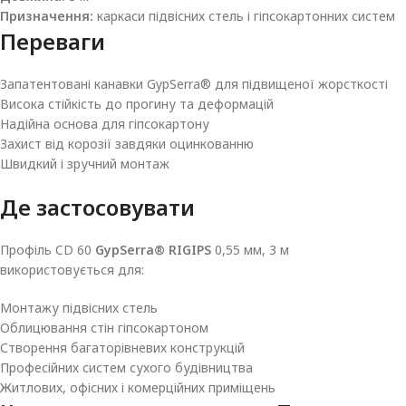
Призначення:
каркаси підвісних стель і гіпсокартонних систем
Переваги
Запатентовані канавки GypSerra® для підвищеної жорсткості
Висока стійкість до прогину та деформацій
Надійна основа для гіпсокартону
Захист від корозії завдяки оцинкованню
Швидкий і зручний монтаж
Де застосовувати
Профіль CD 60
GypSerra® RIGIPS
0,55 мм, 3 м
використовується для:
Монтажу підвісних стель
Облицювання стін гіпсокартоном
Створення багаторівневих конструкцій
Професійних систем сухого будівництва
Житлових, офісних і комерційних приміщень