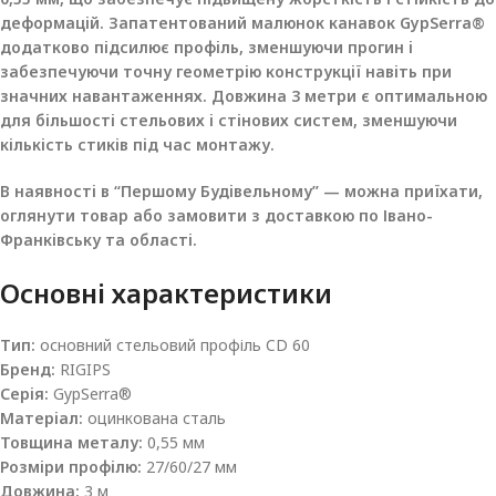
деформацій. Запатентований малюнок канавок GypSerra®
додатково підсилює профіль, зменшуючи прогин і
забезпечуючи точну геометрію конструкції навіть при
значних навантаженнях. Довжина 3 метри є оптимальною
для більшості стельових і стінових систем, зменшуючи
кількість стиків під час монтажу.
В наявності в “Першому Будівельному” — можна приїхати,
оглянути товар або замовити з доставкою по Івано-
Франківську та області.
Основні характеристики
Тип:
основний стельовий профіль CD 60
Бренд:
RIGIPS
Серія:
GypSerra®
Матеріал:
оцинкована сталь
Товщина металу:
0,55 мм
Розміри профілю:
27/60/27 мм
Довжина:
3 м