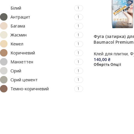
(пінополістирол)
Білий
1
Кутники та профіль
Антрацит
1
Пінопласт
Багама
1
Жасмин
1
Фуга (затирка) дл
Baumacol Premium
Кемел
1
Коричневий
1
Клей для плитки
,
Ф
140,00
₴
Манхеттен
1
Оберіть Опції
Сірий
1
Сірий цемент
1
Темно-коричневий
1