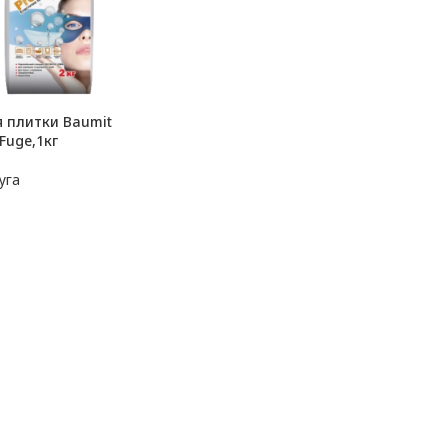
я плитки Baumit
Fuge,1кг
уга