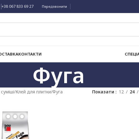
+38 067 833 69 27
Передзвонити
ОСТАВКА
КОНТАКТИ
СПЕЦІ
Фуга
 суміші
Клей для плитки
Фуга
Показати
12
24