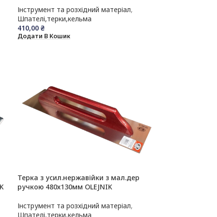
Інструмент та розхідний матеріал
,
Шпателі,терки,кельма
410,00
₴
Додати В Кошик
Терка з усил.нержавійки з мал.дер
K
ручкою 480х130мм OLEJNIK
Інструмент та розхідний матеріал
,
Шпателі,терки,кельма