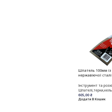
Шпатель 100мм із
нержавіючої сталі
трьохкомпонентно
Інструмент та розх
Шпателі,терки,кел
605,00
₴
Додати В Кошик