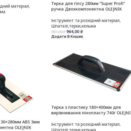
Терка для гіпсу 280мм “Super Profi”
ідний матеріал
,
ручка Двохкомпонентна OLEJNIK
ьма
Інструмент та розхідний матеріал
,
Шпателі,терки,кельма
964,00
₴
987,00
₴
Додати В Кошик
Терка з пластику 180×400мм для
вирівнювання пінопласту 740г OLEJNI
 130×280мм ABS 3мм
Інструмент та розхідний матеріал
,
ентна OLEJNIK
Шпателі,терки,кельма