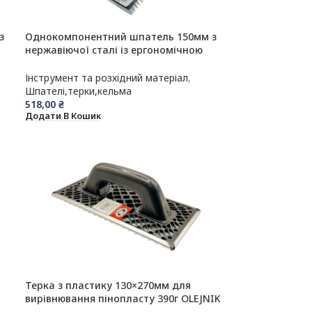
з
Однокомпонентний шпатель 150мм з
нержавіючої сталі із ергономічною
формою OLEJNIK
Інструмент та розхідний матеріал
,
Шпателі,терки,кельма
518,00
₴
Додати В Кошик
Терка з пластику 130×270мм для
вирівнювання пінопласту 390г OLEJNIK