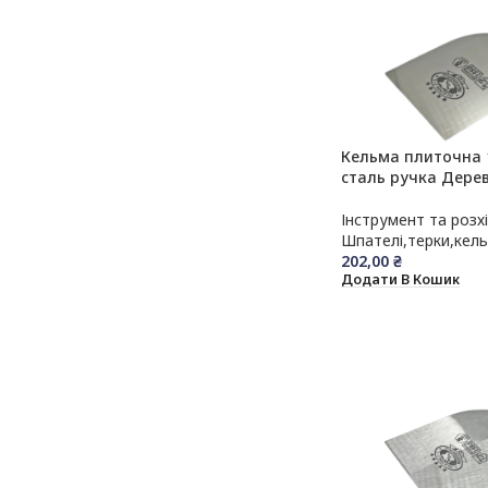
(пінополістирол)
Кутники та профіль
Пінопласт
Кельма плиточна 
сталь ручка Дерев
Інструмент та розх
Шпателі,терки,кел
202,00
₴
Додати В Кошик