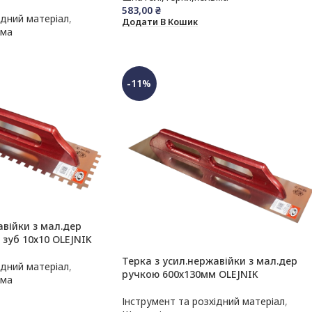
583,00
₴
ідний матеріал
,
Додати В Кошик
ьма
-11%
авійки з мал.дер
зуб 10х10 OLEJNIK
Терка з усил.нержавійки з мал.дер
ідний матеріал
,
ручкою 600х130мм OLEJNIK
ьма
Інструмент та розхідний матеріал
,