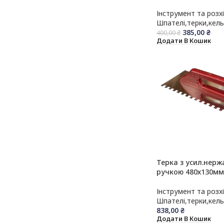
Інструмент та розх
Шпателі,терки,кел
385,00
₴
400,00
₴
Додати В Кошик
Терка з усил.нерж
ручкою 480х130мм 
Інструмент та розх
Шпателі,терки,кел
838,00
₴
Додати В Кошик