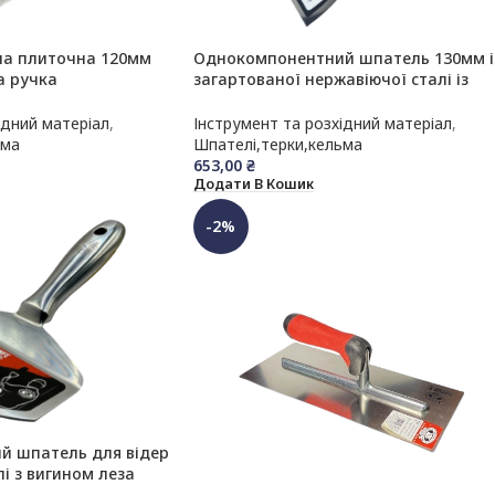
на плиточна 120мм
Однокомпонентний шпатель 130мм і
а ручка
загартованої нержавіючої сталі із
 OLEJNIK
ергономічною формою OLEJNIK
ідний матеріал
,
Інструмент та розхідний матеріал
,
ьма
Шпателі,терки,кельма
653,00
₴
Додати В Кошик
-2%
й шпатель для відер
лі з вигином леза