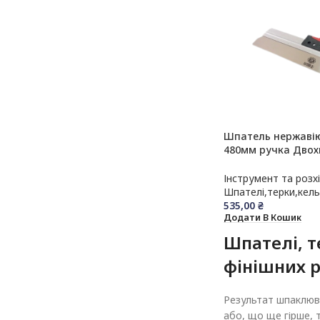
Шпатель нержаві
480мм ручка Дво
OLEJNIK
Інструмент та розх
Шпателі,терки,кел
535,00
₴
Додати В Кошик
Шпателі, т
фінішних р
Результат шпаклюва
або, що ще гірше, 