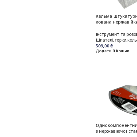
Кельма штукатур
кована нержавійк
Двохкомпонентна
Інструмент та розх
Шпателі,терки,кел
509,00
₴
Додати В Кошик
Однокомпонентни
з нержавіючої ста
OLEJNIK