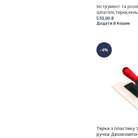
Інструмент та розх
Шпателі,терки,кел
533,00
₴
Додати В Кошик
-4%
Терка з пластику
ручка Двохкомпон