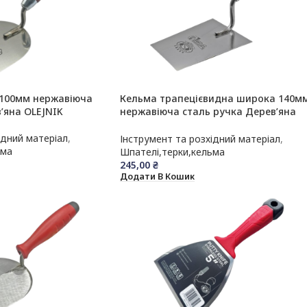
100мм нержавіюча
Кельма трапецієвидна широка 140м
’яна OLEJNIK
нержавіюча сталь ручка Дерев’яна
OLEJNIK
ідний матеріал
,
Інструмент та розхідний матеріал
,
ьма
Шпателі,терки,кельма
245,00
₴
Додати В Кошик