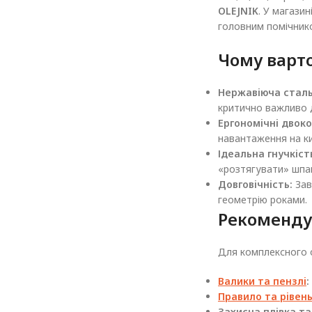
OLEJNIK
. У магазин
головним помічнико
Чому варто
Нержавіюча сталь
критично важливо д
Ергономічні двок
навантаження на ки
Ідеальна гнучкіст
«розтягувати» шпа
Довговічність:
Зав
геометрію роками.
Рекоменду
Для комплексного о
Валики та пензлі
:
Правило та рівен
Захисна плівка та