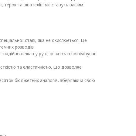
 терок та шпателів, які стануть вашим
пеціальної сталі, яка не окислюється. Це
темних розводів.
адійно лежав у руці, не ковзав і мінімізував
сткістю та еластичністю, що дозволяє
десяток бюджетних аналогів, зберігаючи свою
ину.