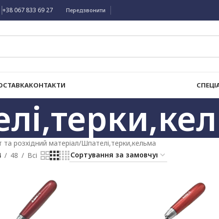
+38 067 833 69 27
Передзвонити
ОСТАВКА
КОНТАКТИ
СПЕЦІ
лі,терки,ке
т та розхідний матеріал
Шпателі,терки,кельма
4
48
Всі