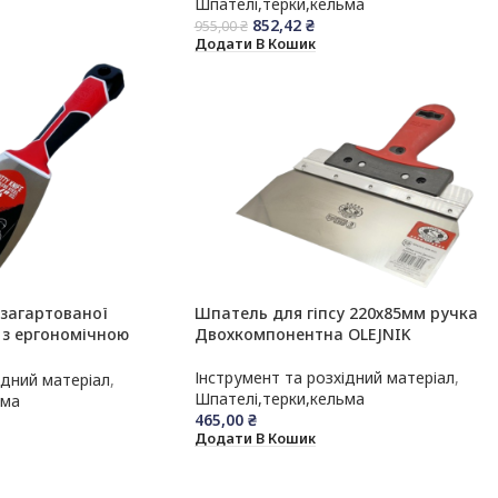
Шпателі,терки,кельма
852,42
₴
955,00
₴
Додати В Кошик
 загартованої
Шпатель для гіпсу 220х85мм ручка
 з ергономічною
Двохкомпонентна OLEJNIK
ю ручкою OLEJNIK
Інструмент та розхідний матеріал
,
ідний матеріал
,
Шпателі,терки,кельма
ьма
465,00
₴
Додати В Кошик