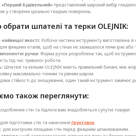
і
«Перший Будівельний»
представлений широкий вибір гладилок,
м у створенні ідеально гладких поверхонь.
 обрати шпателі та терки OLEJNIK:
 найвищої якості:
Робоча частина інструменту виготовлена зі с
ля фінішних етапів, щоб на стінах не залишалося плям іржі або 
омпонентні ручки:
Форма ручок розроблена так, щоб інструмент н
сть під час тривалої роботи.
ь:
Шпателі та кельми OLEJNIK мають правильний баланс між жор
клівку максимально тонким та рівним шаром.
дяки стійкості до зношування, один такий інструмент замінює 
ємо також переглянути:
здоблення стін та підлоги вам знадобляться супутні товари:
для підготовки стін та нанесення
ґрунтовок
.
ь
:
для контролю площини стін перед фінішним шпаклюванням.
 стрічка:
щоб захистити готові ділянки від пилу та бризок розч