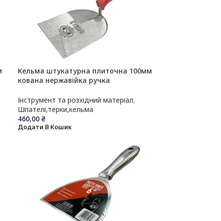
м
Кельма штукатурна плиточна 100мм
кована нержавійка ручка
Двохкомпонентна OLEJNIK
Інструмент та розхідний матеріал
,
Шпателі,терки,кельма
460,00
₴
Додати В Кошик