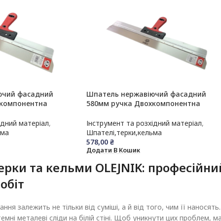
ючий фасадний
Шпатель нержавіючий фасадний
хкомпонентна
580мм ручка Двохкомпонентна
OLEJNIK
ідний матеріал
,
Інструмент та розхідний матеріал
,
ьма
Шпателі,терки,кельма
578,00
₴
Додати В Кошик
ерки та кельми OLEJNIK: професійни
обіт
ння залежить не тільки від суміші, а й від того, чим її нанос
темні металеві сліди на білій стіні. Щоб уникнути цих проблем,