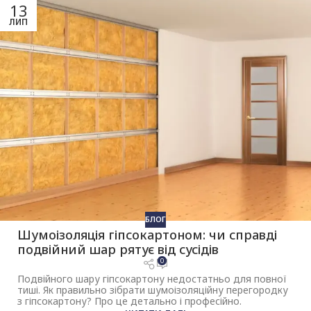
13
ЛИП
БЛОГ
Шумоізоляція гіпсокартоном: чи справді
подвійний шар рятує від сусідів
0
Подвійного шару гіпсокартону недостатньо для повної
тиші. Як правильно зібрати шумоізоляційну перегородку
з гіпсокартону? Про це детально і професійно.