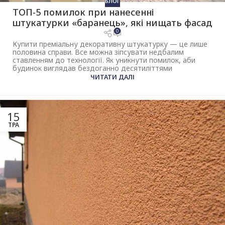
БЛОГ
ТОП-5 помилок при нанесенні
штукатурки «баранець», які нищать фасад
0
Купити преміальну декоративну штукатурку — це лише
половина справи. Все можна зіпсувати недбалим
ставленням до технології. Як уникнути помилок, аби
будинок виглядав бездоганно десятиліттями
ЧИТАТИ ДАЛІ
15
ТРА