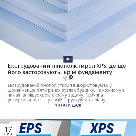
БЛОГ
Екструдований пінополістирол XPS: де ще
його застосовують, крім фундаменту
0
Eкструдований пінополістирол використовують у
щонайменше пʼяти різних вузлах будинку, і в кожному з
них він вирішує свою окрему задачу. Причина
універсальності — у самій структурі матеріалу.
ЧИТАТИ ДАЛІ
17
ЛИП