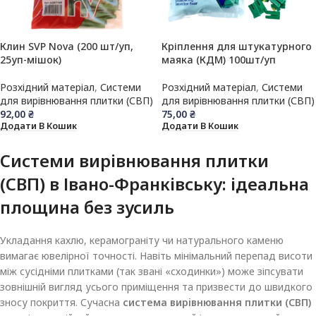
Клин SVP Nova (200 шт/уп,
Кріплення для штукатурного
25уп-мішок)
маяка (КДМ) 100шт/уп
Розхідний матеріал
,
Системи
Розхідний матеріал
,
Системи
для вирівнювання плитки (СВП)
для вирівнювання плитки (СВП)
92,00
₴
75,00
₴
Додати В Кошик
Додати В Кошик
Системи вирівнювання плитки
(СВП) в Івано-Франківську: ідеальна
площина без зусиль
Укладання кахлю, керамограніту чи натурального каменю
вимагає ювелірної точності. Навіть мінімальний перепад висоти
між сусідніми плитками (так звані «сходинки») може зіпсувати
зовнішній вигляд усього приміщення та призвести до швидкого
зносу покриття. Сучасна
система вирівнювання плитки (СВП)