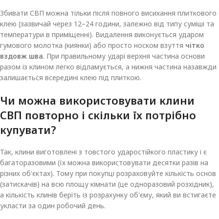
Збивати СВП можна тільки після повного висихання плиткового
клею (зазвичай через 12–24 години, залежно від типу суміші та
температури в приміщенні). Видалення виконується ударом
гумового молотка (киянки) або просто носком взуття
чітко
вздовж шва
. При правильному ударі верхня частина основи
разом із клином легко відламується, а нижня частина назавжди
залишається всередині клею під плиткою.
Чи можна використовувати клини
СВП повторно і скільки їх потрібно
купувати?
Так, клини виготовлені з товстого ударостійкого пластику і є
багаторазовими (їх можна використовувати десятки разів на
різних об'єктах). Тому при покупці розраховуйте кількість основ
(затискачів) на всю площу кімнати (це одноразовий розхідник),
а кількість клинів беріть із розрахунку об'єму, який ви встигаєте
укласти за один робочий день.