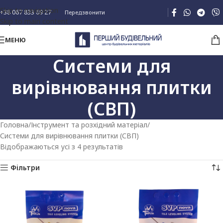
Skip to navigation
+38 067 833 69 27
Передзвонити
Skip to main content
МЕНЮ
Системи для
вирівнювання плитки
(СВП)
Головна
Інструмент та розхідний матеріал
Системи для вирівнювання плитки (СВП)
Відображаються усі з 4 результатів
Фільтри