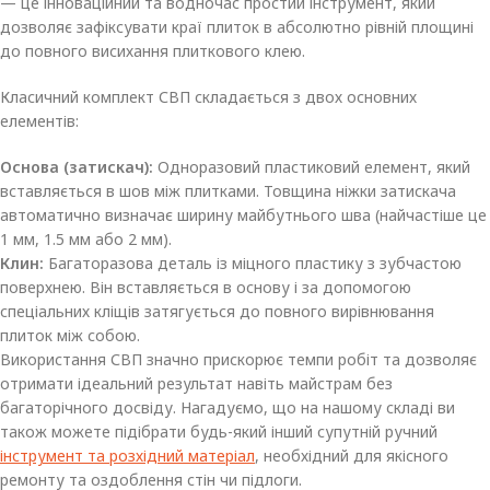
— це інноваційний та водночас простий інструмент, який
дозволяє зафіксувати краї плиток в абсолютно рівній площині
до повного висихання плиткового клею.
Класичний комплект СВП складається з двох основних
елементів:
Основа (затискач):
Одноразовий пластиковий елемент, який
вставляється в шов між плитками. Товщина ніжки затискача
автоматично визначає ширину майбутнього шва (найчастіше це
1 мм, 1.5 мм або 2 мм).
Клин:
Багаторазова деталь із міцного пластику з зубчастою
поверхнею. Він вставляється в основу і за допомогою
спеціальних кліщів затягується до повного вирівнювання
плиток між собою.
Використання СВП значно прискорює темпи робіт та дозволяє
отримати ідеальний результат навіть майстрам без
багаторічного досвіду. Нагадуємо, що на нашому складі ви
також можете підібрати будь-який інший супутній ручний
інструмент та розхідний матеріал
, необхідний для якісного
ремонту та оздоблення стін чи підлоги.