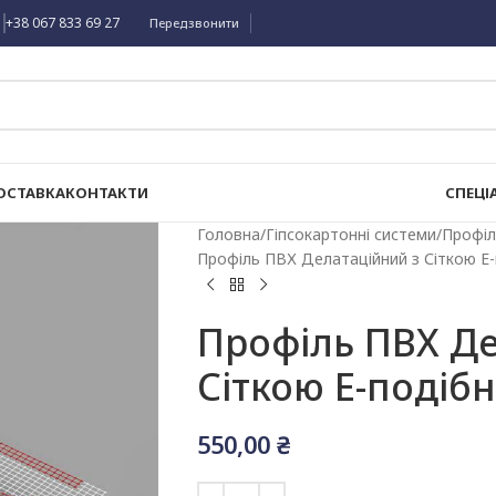
+38 067 833 69 27
Передзвонити
ОСТАВКА
КОНТАКТИ
СПЕЦІ
Головна
Гіпсокартонні системи
Профіл
Профіль ПВХ Делатаційний з Сіткою Е-
Профіль ПВХ Де
Сіткою Е-подібн
550,00
₴