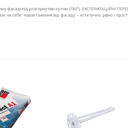
ому фасаді під розгорнутим кутом (180°). ЕКСПЛУАТАЦІЙНІ ПЕР
ає на себе” навантаження від фасаду – естетично, рівно і про