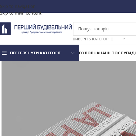
Skip to navigation
Skip to main content
ВИБЕРІТЬ КАТЕГОРІЮ
ПЕРЕГЛЯНУТИ КАТЕГОРІЇ
ГОЛОВНА
НАШІ ПОСЛУГИ
Д
Декоративна штукатурка
та фарби
Клей для пінопласту та
мінвати
Стрічка фасадна
Дюбель для
З металевим стержнем
теплоізоляції
З пластиковим стержнем
Екструдований пінопласт