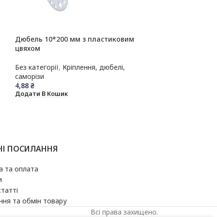
Дюбель 10*200 мм з пластиковим
Дюбель 10*220
цвяхом
цвяхом
Без категорії
,
Кріплення, дюбелі,
Без категорії
,
К
саморізи
саморізи
4,88
₴
10,00
₴
Додати В Кошик
Додати В Кошик
НІ ПОСИЛАННЯ
а та оплата
и
статті
ня та обмін товару
Всі права захищено.