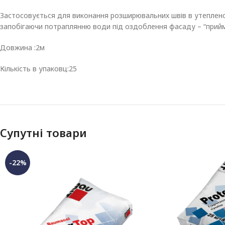
Застосовується для виконання розширювальних швів в утеплен
запобігаючи потраплянню води під оздоблення фасаду – “прийм
Довжина :2м
Кількість в упаковц:25
Супутні товари
-22%