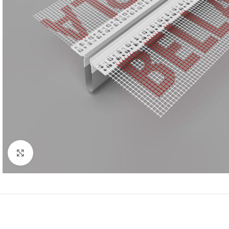
(пінополістирол)
Кутники та профіль
Пінопласт
Клацніть, щоб збільшити