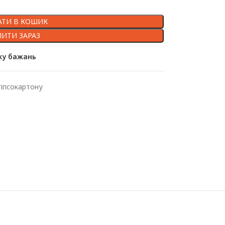
ТИ В КОШИК
ПИТИ ЗАРАЗ
ку бажань
гіпсокартону