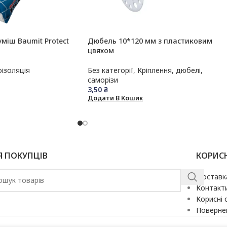
уміш Baumit Protect
Дюбель 10*120 мм з пластиковим
цвяхом
оізоляція
Без категорії
,
Кріплення, дюбелі,
саморізи
3,50
₴
Додати В Кошик
Я ПОКУПЦІВ
КОРИС
Доставк
Контакт
Корисні 
Повернен