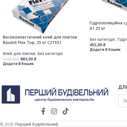
Гідроізоляційна с
А1 25 кг
Високоеластичний клей для плитки
Без категорії
,
Гідр
Baumit Flex Top, 25 кг C2TES1
455,00
₴
Додати В Кошик
Клей для плитки
,
Без категорії
883,00
₴
1 129,00
₴
Додати В Кошик
ДЛ
© 2026
Перший Будівельний
.