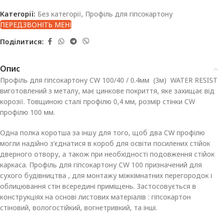
Категорії:
Без категорії
,
Профіль для гіпсокартону
ПЕРЕДЗВОНІТЬ МЕНІ
Поділитися:
Опис
Профіль для гіпсокартону CW 100/40 / 0.4мм (3м) WATER RESIST
виготовлений з металу, має цинкове покриття, яке захищає від
корозії. Товщиною сталі профілю 0,4 мм, розмір стінки CW
профілю 100 мм.
Одна полка коротша за іншу для того, щоб два CW профілю
могли надійно з’єднатися в короб для освіти посилених стійок
дверного отвору, а також при необхідності подовження стійок
каркаса. Профіль для гіпсокартону CW 100 призначений для
сухого будівництва , для монтажу міжкімнатних перегородок і
облицювання стін всередині приміщень. Застосовується в
конструкціях на основі листових матеріалів : гіпсокартон
стіновий, вологостійкий, вогнетривкий, та інші.