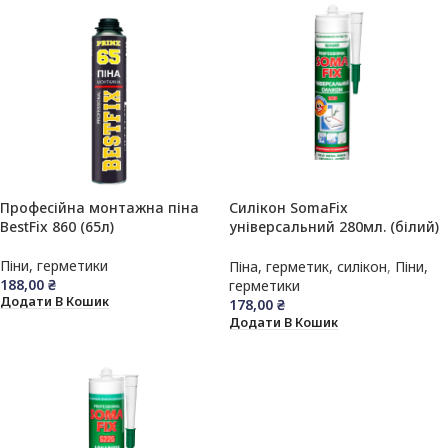
Професійна монтажна піна
Силікон SomaFix
BestFix 860 (65л)
універсальний 280мл. (білий)
№201
Піни, герметики
Піна, герметик, силікон
,
Піни,
188,00
₴
герметики
Додати В Кошик
178,00
₴
Додати В Кошик