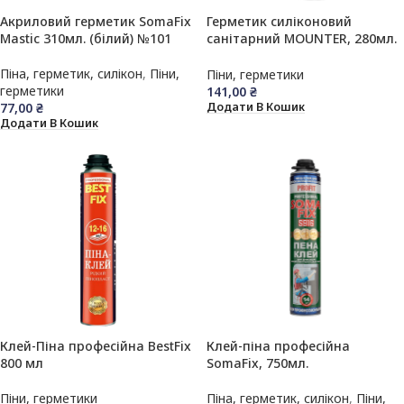
Акриловий герметик SomaFix
Герметик силіконовий
Mastic 310мл. (білий) №101
санітарний MOUNTER, 280мл.
(прозорий)
Піна, герметик, силікон
,
Піни,
Піни, герметики
герметики
141,00
₴
77,00
₴
Додати В Кошик
Додати В Кошик
Клей-Піна професійна BestFix
Клей-піна професійна
800 мл
SomaFix, 750мл.
Піни, герметики
Піна, герметик, силікон
,
Піни,