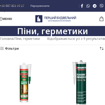
Skip to navigation
+38 067 833 69 27
Передзвонити
Skip to main content
МЕНЮ
Піни, герметики
Головна
Піни, герметики
Відображаються усі з 9 результатів
Фільтри