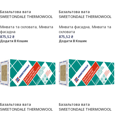
Базальтова вата
Базальтова вата
SWEETONDALE THERMOWOOL
SWEETONDALE THERMOWOOL
FAS EFFECT (Технофас Ефект)
FAS EFFECT (Технофас Ефект),
100x600x1200 мм (1,44 м.кв)
1200х600х30мм (5,04м.кв.)
Мінвата та скловата
,
Мінвата
Мінвата фасадна
,
Мінвата та
фасадна
скловата
875,52
₴
875,52
₴
Додати В Кошик
Додати В Кошик
Базальтова вата
Базальтова вата
SWEETONDALE THERMOWOOL
SWEETONDALE THERMOWOOL
FAS OPTIMA (Технофас
FAS OPTIMA (Технофас