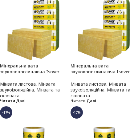
Мінеральна вата
Мінеральна вата
звуковопоглинаюча Isover
звуковопоглинаюча Isover
Akuplat 100х600х1200 мм (7,20
Akuplat 50х600х1200 мм (14,4
м.кв.)
м.кв.)
Мінвата листова
,
Мінвата
Мінвата листова
,
Мінвата
звукоізоляційна
,
Мінвата та
звукоізоляційна
,
Мінвата та
скловата
скловата
Читати Далі
Читати Далі
-17%
-17%