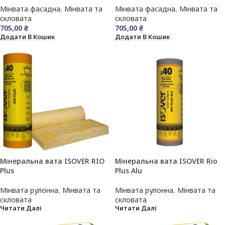
Оптима), 1200х600х100мм
Оптима), 1200х600х50мм
Мінвата фасадна
,
Мінвата та
Мінвата фасадна
,
Мінвата та
(1,44м.кв.)
(2,88м.кв.)
скловата
скловата
705,00
₴
705,00
₴
Додати В Кошик
Додати В Кошик
Мінеральна вата ISOVER RIO
Мінеральна вата ISOVER Rio
Plus
Plus Alu
Мінвата рулонна
,
Мінвата та
Мінвата рулонна
,
Мінвата та
скловата
скловата
Читати Далі
Читати Далі