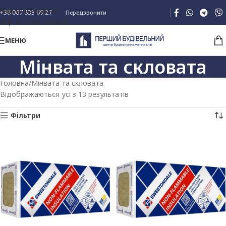
Skip to navigation
+38 067 833 69 27
Передзвонити
Skip to main content
МЕНЮ
Мінвата та скловата
Головна
Мінвата та скловата
Відображаються усі з 13 результатів
Фільтри