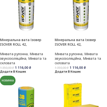
Мінеральна вата Ізовер
Мінеральна вата Ізовер
ISOVER ROLL 42,
ISOVER ROLL 42,
100/1200/7500мм (9 м.кв.)
50+50/1200/7500мм (18 м.кв.)
Мінвата рулонна
,
Мінвата
Мінвата рулонна
,
Мінвата
звукоізоляційна
,
Мінвата та
звукоізоляційна
,
Мінвата та
скловата
скловата
1 116,00
₴
1 116,00
₴
1 350,00
₴
1 350,00
₴
Додати В Кошик
Додати В Кошик
НОВИНКА