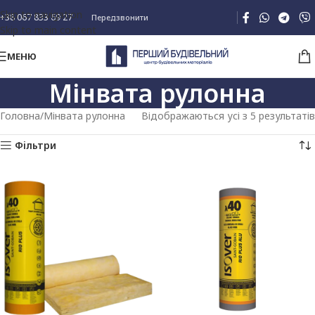
Skip to navigation
+38 067 833 69 27
Передзвонити
Skip to main content
МЕНЮ
Мінвата рулонна
Головна
Мінвата рулонна
Відображаються усі з 5 результатів
Фільтри