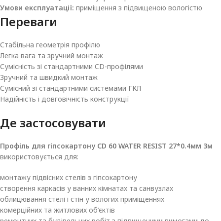
Умови експлуатації:
приміщення з підвищеною вологістю
Переваги
Стабільна геометрія профілю
Легка вага та зручний монтаж
Сумісність зі стандартними CD-профілями
Зручний та швидкий монтаж
Сумісний зі стандартними системами ГКЛ
Надійність і довговічність конструкції
Де застосовувати
Профіль для гіпсокартону CD 60 WATER RESIST 27*0.4мм 3м
використовується для:
монтажу підвісних стелів з гіпсокартону
створення каркасів у ванних кімнатах та санвузлах
облицювання стелі і стін у вологих приміщеннях
комерційних та житлових об’єктів
ремонтних та будівельних робіт з підвищеними вимогами до