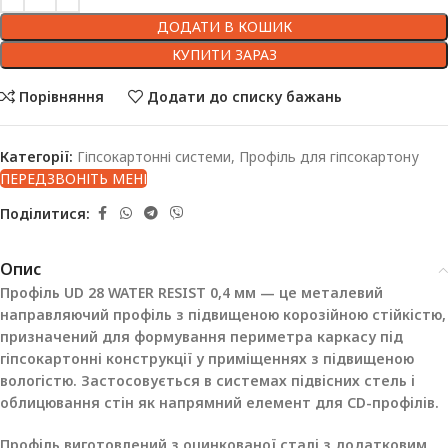
ДОДАТИ В КОШИК
КУПИТИ ЗАРАЗ
Порівняння
Додати до списку бажань
Категорії:
Гіпсокартонні системи
,
Профіль для гіпсокартону
ПЕРЕДЗВОНІТЬ МЕНІ
Поділитися:
Опис
Профіль UD 28 WATER RESIST 0,4 мм — це металевий
направляючий профіль з підвищеною корозійною стійкістю,
призначений для формування периметра каркасу під
гіпсокартонні конструкції у приміщеннях з підвищеною
вологістю. Застосовується в системах підвісних стель і
облицювання стін як напрямний елемент для CD-профілів.
Профіль виготовлений з оцинкованої сталі з додатковим