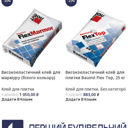
-30%
-22%
Високоеластичний клей для
Високоеластичний клей для
мармуру (білого кольору)
плитки Baumit Flex Top, 25 кг
FlexMarmor, 25кг
C2TES1
Клей для плитки
Клей для плитки
,
Без категорії
1 050,00
₴
883,00
₴
1 494,00
₴
1 129,00
₴
Додати В Кошик
Додати В Кошик