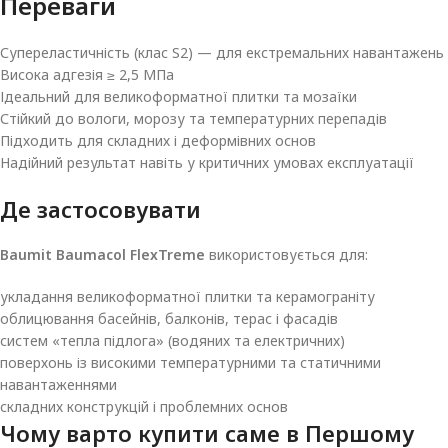
Переваги
Супереластичність (клас S2) — для екстремальних навантажень
Висока адгезія ≥ 2,5 МПа
Ідеальний для великоформатної плитки та мозаїки
Стійкий до вологи, морозу та температурних перепадів
Підходить для складних і деформівних основ
Надійний результат навіть у критичних умовах експлуатації
Де застосовувати
Baumit Baumacol FlexTreme
використовується для:
укладання великоформатної плитки та керамограніту
облицювання басейнів, балконів, терас і фасадів
систем «тепла підлога» (водяних та електричних)
поверхонь із високими температурними та статичними
навантаженнями
складних конструкцій і проблемних основ
Чому варто купити саме в
Першому