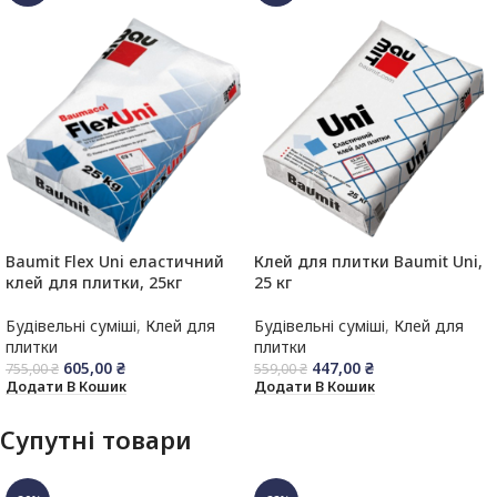
Baumit Flex Uni еластичний
Клей для плитки Baumit Uni,
клей для плитки, 25кг
25 кг
Будівельні суміші
,
Клей для
Будівельні суміші
,
Клей для
плитки
плитки
605,00
₴
447,00
₴
755,00
₴
559,00
₴
Додати В Кошик
Додати В Кошик
Супутні товари