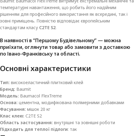
Baumit Baumacol FlexTreme витримує екстремальні механічні та
температурні навантаження, що робить його надійним
рішенням для професійного використання як всередині, так і
зовні приміщень. Повністю відповідає європейським
стандартам класу
C2TE S2
.
В наявності в
“Першому Будівельному”
— можна
приїхати, оглянути товар або замовити з доставкою
по Івано-Франківську та області.
Основні характеристики
Тип:
високоеластичний плитковий клей
Бренд:
Baumit
Модель:
Baumacol FlexTreme
Основа:
цементна, модифікована полімерними добавками
Фасування:
мішок 20 кг
Клас клею:
C2TE S2
Область застосування:
внутрішні та зовнішні роботи
Підходить для теплої
підлоги
: так