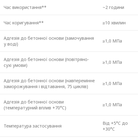
Час використання**
~2 години
Час коригування**
≥10 хвилин
Адгезія до бетонної основи (замочування
≥1,0 МПа
у воді)
Адгезія до бетонної основи (повітряно-
≥1,0 МПа
сухі умови)
Адгезія до бетонної основи (навперемінне
≥1,0 МПа
заморожування і відтавання, 75 циклів)
Адгезія до бетонної основи
≥1,0 МПа
(температурний вплив +70°C)
Від +5°C до
Температура застосування
+30°C