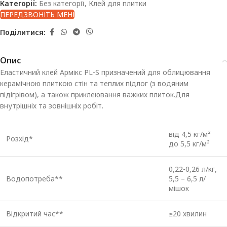
Категорії:
Без категорії
,
Клей для плитки
ПЕРЕДЗВОНІТЬ МЕНІ
Поділитися:
Опис
Еластичний клей Армікс РL-S призначений для облицювання
керамічною плиткою стін та теплих підлог (з водяним
підігрівом), а також приклеювання важких плиток.Для
внутрішніх та зовнішніх робіт.
від 4,5 кг/м²
Розхід*
до 5,5 кг/м²
0,22-0,26 л/кг,
Водопотреба**
5,5 – 6,5 л/
мішок
Відкритий час**
≥20 хвилин