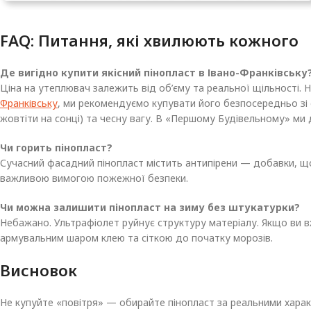
FAQ: Питання, які хвилюють кожного
Де вигідно купити якісний пінопласт в Івано-Франківську
Ціна на утеплювач залежить від об’єму та реальної щільності.
Франківську
, ми рекомендуємо купувати його безпосередньо зі с
жовтіти на сонці) та чесну вагу. В «Першому Будівельному» ми
Чи горить пінопласт?
Сучасний фасадний пінопласт містить антипірени — добавки, що
важливою вимогою пожежної безпеки.
Чи можна залишити пінопласт на зиму без штукатурки?
Небажано. Ультрафіолет руйнує структуру матеріалу. Якщо ви в
армувальним шаром клею та сіткою до початку морозів.
Висновок
Не купуйте «повітря» — обирайте пінопласт за реальними хара