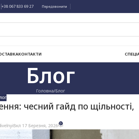
+38 067 833 69 27
Передзвонити
ОСТАВКА
КОНТАКТИ
СПЕЦІ
Блог
Головна
Блог
ЛОГ
ння: чесний гайд по щільності,
0
ivelnyi
Вкл 17 Березня, 2026