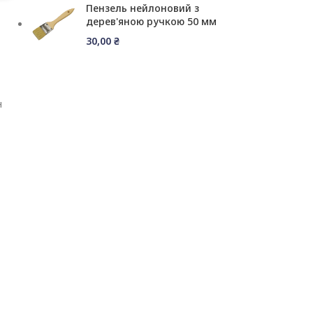
Пензель нейлоновий з
дерев'яною ручкою 50 мм
30,00
₴
н