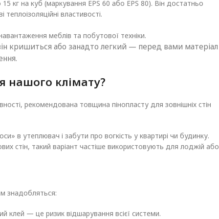
15 кг на куб (маркування EPS 60 або EPS 80). Він достатньо
 теплоізоляційні властивості.
 навантаження меблів та побутової техніки.
 він кришиться або занадто легкий — перед вами матеріал
ення.
ля нашого клімату?
вності, рекомендована товщина пінопласту для зовнішніх стін
и» в утеплювач і забути про вогкість у квартирі чи будинку.
их стін, такий варіант частіше використовують для лоджій або
ам знадобляться:
ий клей — це ризик відшарування всієї системи.