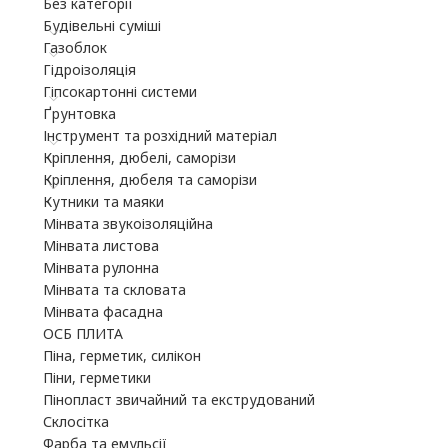
Без категорії
Будівельні суміші
Газоблок
Гідроізоляція
Гіпсокартонні системи
Ґрунтовка
Інструмент та розхідний матеріал
Кріплення, дюбелі, саморізи
Кріплення, дюбеля та саморізи
Кутники та маяки
Мінвата звукоізоляційна
Мінвата листова
Мінвата рулонна
Мінвата та скловата
Мінвата фасадна
ОСБ ПЛИТА
Піна, герметик, силікон
Піни, герметики
Пінопласт звичайний та екструдований
Склосітка
Фарба та емульсії