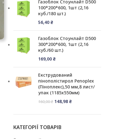
Газоблок Стоунлайт D500
100*200*600, 1шт (2,16
куб./180 шт.)
56,40
₴
Газоблок Стоунлайт D500
300*200*600, 1шт (2,16
куб./60 шт.)
169,00
₴
Екструдований
пінополістирол Penoplex
(Піноплекс),50 мм,8 лист/
упак (1185x550мм)
148,98
₴
160,00
₴
КАТЕГОРІЇ ТОВАРІВ