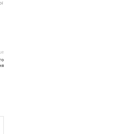
ої
ше
го
ня