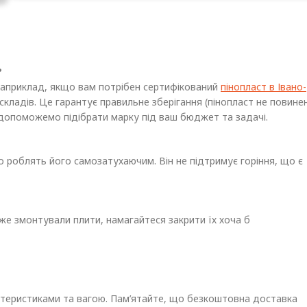
?
 Наприклад, якщо вам потрібен сертифікований
пінопласт в Івано-
кладів. Це гарантує правильне зберігання (пінопласт не повине
 допоможемо підібрати марку під ваш бюджет та задачі.
 роблять його самозатухаючим. Він не підтримує горіння, що є
же змонтували плити, намагайтеся закрити їх хоча б
ктеристиками та вагою. Пам’ятайте, що безкоштовна доставка