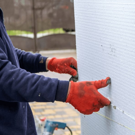
(пінополістирол)
Кутники та профіль
Пінопласт