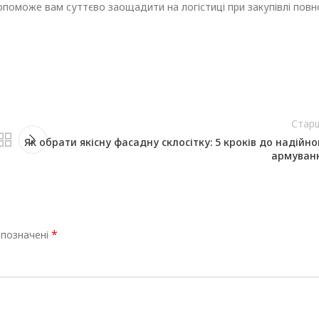
оможе вам суттєво заощадити на логістиці при закупівлі повн
Стар
Як обрати якісну фасадну склосітку: 5 кроків до надійно
армуван
*
 позначені