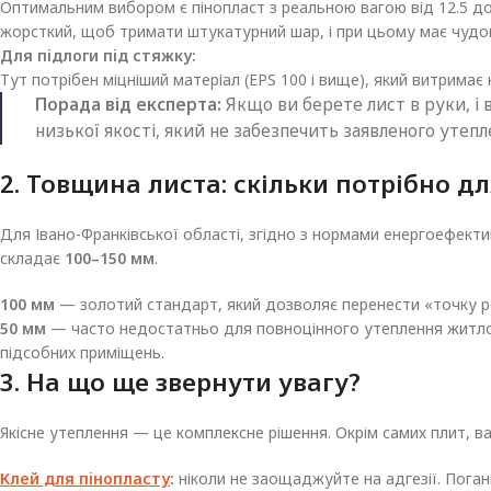
Оптимальним вибором є пінопласт з реальною вагою від 12.5 до 
жорсткий, щоб тримати штукатурний шар, і при цьому має чудові
Для підлоги під стяжку:
Тут потрібен міцніший матеріал (EPS 100 і вище), який витримає
Порада від експерта:
Якщо ви берете лист в руки, і
низької якості, який не забезпечить заявленого утепл
2. Товщина листа: скільки потрібно д
Для Івано-Франківської області, згідно з нормами енергоефекти
складає
100–150 мм
.
100 мм
— золотий стандарт, який дозволяє перенести «точку рос
50 мм
— часто недостатньо для повноцінного утеплення житлов
підсобних приміщень.
3. На що ще звернути увагу?
Якісне утеплення — це комплексне рішення. Окрім самих плит, в
Клей для пінопласту
:
ніколи не заощаджуйте на адгезії. Поган