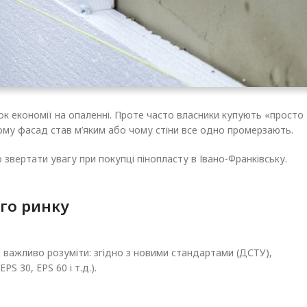
ок економії на опаленні. Проте часто власники купують «просто
чому фасад став м’яким або чому стіни все одно промерзають.
 звертати увагу при покупці пінопласту в Івано-Франківську.
ого ринку
е важливо розуміти: згідно з новими стандартами (ДСТУ),
S 30, EPS 60 і т.д.).