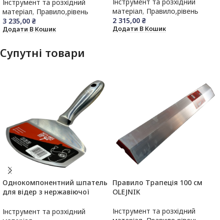
Інструмент та розхідний
Інструмент та розхідний
матеріал
,
Правило,рівень
матеріал
,
Правило,рівень
2 315,00
₴
3 235,00
₴
Додати В Кошик
Додати В Кошик
Супутні товари
Однокомпонентний шпатель
Правило Трапеція 100 см
для відер з нержавіючої
OLEJNIK
сталі з вигином леза OLEJNIK
Інструмент та розхідний
Інструмент та розхідний