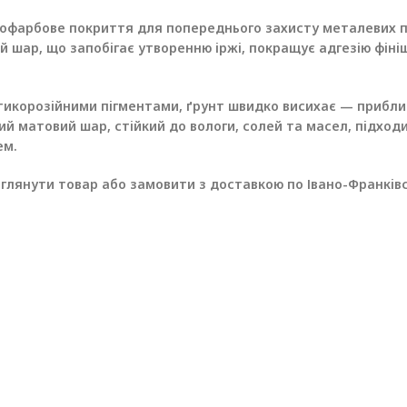
арбове покриття для попереднього захисту металевих пове
 шар, що запобігає утворенню іржі, покращує адгезію фіні
нтикорозійними пігментами, ґрунт швидко висихає — прибли
 матовий шар, стійкий до вологи, солей та масел, підходит
ем.
глянути товар або замовити з доставкою по Івано-Франківс