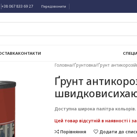
+38 067 833 69 27
Передзвонити
ОСТАВКА
КОНТАКТИ
СПЕЦІ
Головна
Ґрунтовка
Ґрунт антикорозі
Ґрунт антикоро
швидковисиха
Доступна широка палітра кольорів.
Цей товар відсутній в наявності і з
Порівняння
Додати до спис