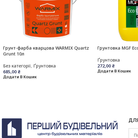
Грунт-фарба кварцова WARMIX Quartz
Грунтовка MGF Eco
Grunt 10л
Ґрунтовка
Без категорії
,
Ґрунтовка
272,00
₴
Додати В Кошик
685,00
₴
Додати В Кошик
ДЛ