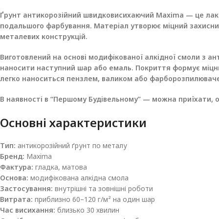
Ґрунт антикорозійний швидковисихаючий Maxima — це лакоф
подальшого фарбування. Матеріал утворює міцний захисний
металевих конструкцій.
Виготовлений на основі модифікованої алкідної смоли з а
наносити наступний шар або емаль. Покриття формує міцний
легко наноситься пензлем, валиком або фарборозпилювач
В наявності в “Першому Будівельному” — можна приїхати, о
Основні характеристики
Тип:
антикорозійний ґрунт по металу
Бренд:
Maxima
Фактура:
гладка, матова
Основа:
модифікована алкідна смола
Застосування:
внутрішні та зовнішні роботи
Витрата:
приблизно 60–120 г/м² на один шар
Час висихання:
близько 30 хвилин