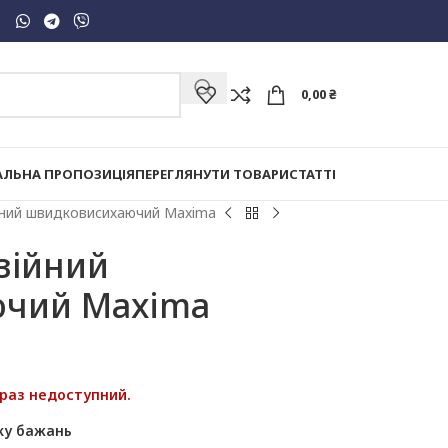
0,00
₴
АЛЬНА ПРОПОЗИЦІЯ
ПЕРЕГЛЯНУТИ ТОВАРИ
СТАТТІ
йний швидковисихаючий Maxima
зійний
ючий Maxima
араз недоступний.
ку бажань