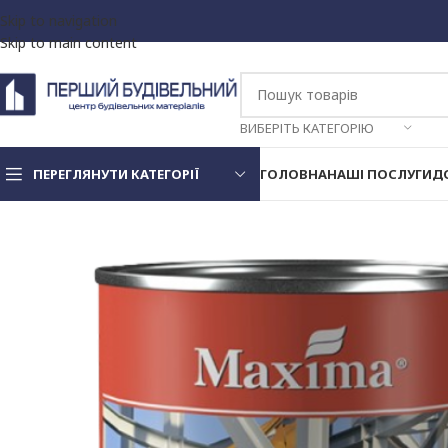
Skip to navigation
Skip to main content
ВИБЕРІТЬ КАТЕГОРІЮ
ПЕРЕГЛЯНУТИ КАТЕГОРІЇ
ГОЛОВНА
НАШІ ПОСЛУГИ
Д
Декоративна штукатурка
та фарби
Клей для пінопласту та
мінвати
Стрічка фасадна
Дюбель для
З металевим стержнем
теплоізоляції
З пластиковим стержнем
Екструдований пінопласт