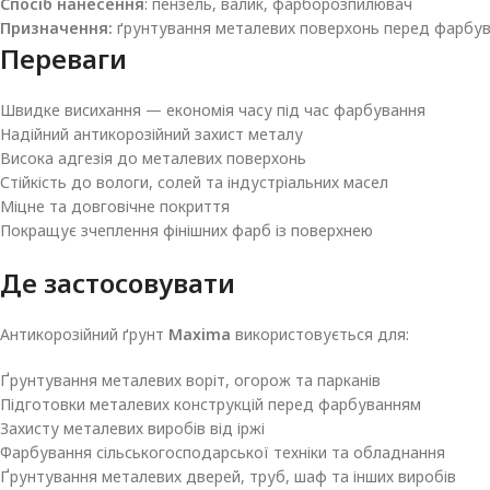
Спосіб нанесення
: пензель, валик, фарборозпилювач
Призначення:
ґрунтування металевих поверхонь перед фарбу
Переваги
Швидке висихання — економія часу під час фарбування
Надійний антикорозійний захист металу
Висока адгезія до металевих поверхонь
Стійкість до вологи, солей та індустріальних масел
Міцне та довговічне покриття
Покращує зчеплення фінішних фарб із поверхнею
Де застосовувати
Антикорозійний ґрунт
Maxima
використовується для:
Ґрунтування металевих воріт, огорож та парканів
Підготовки металевих конструкцій перед фарбуванням
Захисту металевих виробів від іржі
Фарбування сільськогосподарської техніки та обладнання
Ґрунтування металевих дверей, труб, шаф та інших виробів