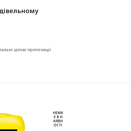
дівельному
альні цінові пропозиції
НЕМА
Є В Н
АЯВН
ОСТІ