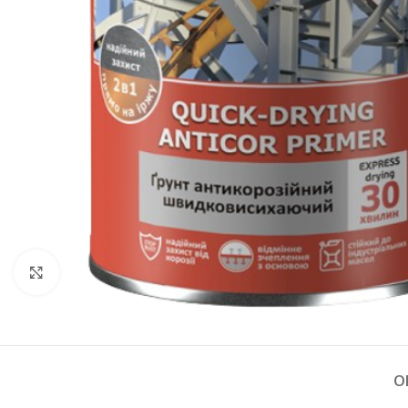
(пінополістирол)
Кутники та профіль
Пінопласт
Клацніть, щоб збільшити
О