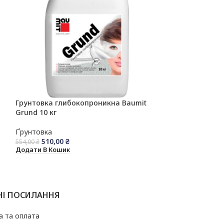
Грунтовка глибокопроникна Baumit
Ґрунтовка зак
Grund 10 кг
глибокопроникн
10 кг
Ґрунтовка
Ґрунтовка
510,00
₴
910,00
₴
554,00
₴
Додати В Кошик
Додати В Кошик
НІ ПОСИЛАННЯ
а та оплата