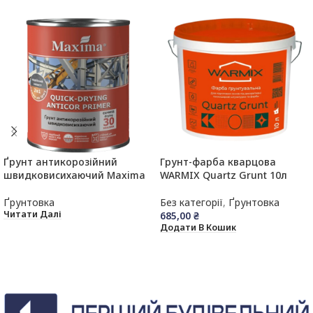
Ґрунт антикорозійний
Грунт-фарба кварцова
швидковисихаючий Maxima
WARMIX Quartz Grunt 10л
Ґрунтовка
Без категорії
,
Ґрунтовка
Читати Далі
685,00
₴
Додати В Кошик