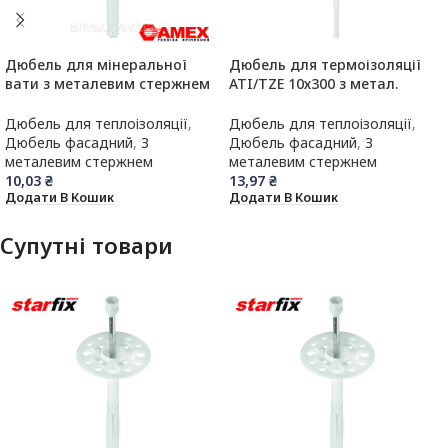
Дюбель для мінеральної
Дюбель для термоізоляції
вати з металевим стержнем
ATI/TZE 10х300 з метал.
та термоголовкою AMEX
стержнем та подов.
LDK/TZ 10х220 (150шт)
термоголовкою(100шт)
Дюбель для теплоізоляції
,
Дюбель для теплоізоляції
,
Дюбель фасадний
,
З
Дюбель фасадний
,
З
металевим стержнем
металевим стержнем
10,03
₴
13,97
₴
Додати В Кошик
Додати В Кошик
Супутні товари