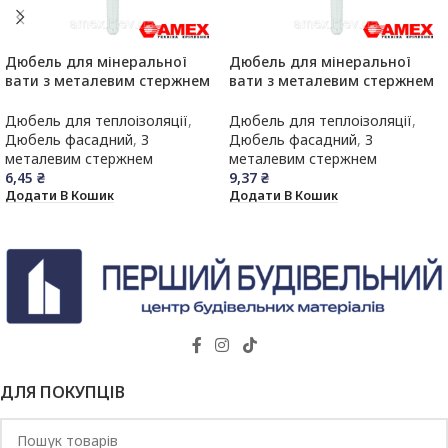
Дюбель для мінеральної
Дюбель для мінеральної
вати з металевим стержнем
вати з металевим стержнем
та термоголовкою AMEX
та термоголовкою AMEX
LDK/TZ 10х100 (350шт)
LDK/TZ 10х200 (150шт)
Дюбель для теплоізоляції
,
Дюбель для теплоізоляції
,
Дюбель фасадний
,
З
Дюбель фасадний
,
З
металевим стержнем
металевим стержнем
6,45
₴
9,37
₴
Додати В Кошик
Додати В Кошик
ДЛЯ ПОКУПЦІВ