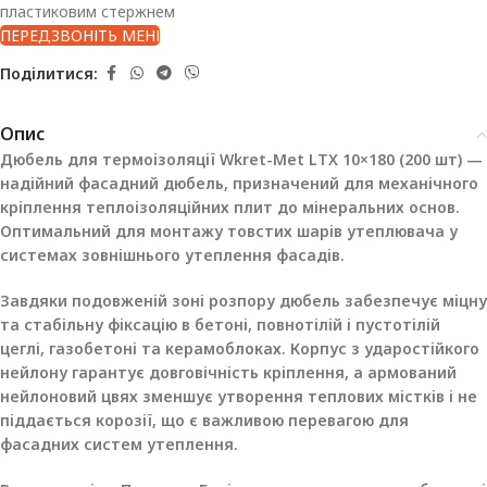
пластиковим стержнем
ПЕРЕДЗВОНІТЬ МЕНІ
Поділитися:
Опис
Дюбель для термоізоляції Wkret-Met LTX 10×180 (200 шт) —
надійний фасадний дюбель, призначений для механічного
кріплення теплоізоляційних плит до мінеральних основ.
Оптимальний для монтажу товстих шарів утеплювача у
системах зовнішнього утеплення фасадів.
Завдяки подовженій зоні розпору дюбель забезпечує міцну
та стабільну фіксацію в бетоні, повнотілій і пустотілій
цеглі, газобетоні та керамоблоках. Корпус з ударостійкого
нейлону гарантує довговічність кріплення, а армований
нейлоновий цвях зменшує утворення теплових містків і не
піддається корозії, що є важливою перевагою для
фасадних систем утеплення.