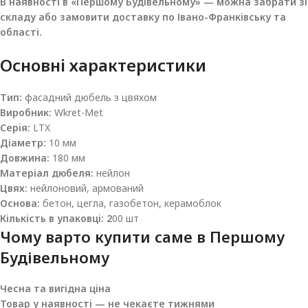
В наявності в «Першому Будівельному» — можна забрати зі
складу або замовити доставку по Івано-Франківську та
області.
Основні характеристики
Тип:
фасадний дюбель з цвяхом
Виробник:
Wkret-Met
Серія:
LTX
Діаметр:
10 мм
Довжина:
180 мм
Матеріал дюбеля:
нейлон
Цвях:
нейлоновий, армований
Основа:
бетон, цегла, газобетон, керамоблок
Кількість в упаковці: 2
00 шт
Чому варто купити саме в
Першому
Будівельному
Чесна та вигідна ціна
Товар у наявності — не чекаєте тижнями