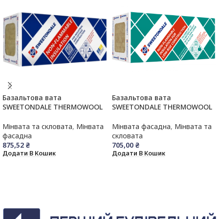
Базальтова вата
Базальтова вата
SWEETONDALE THERMOWOOL
SWEETONDALE THERMOWOOL
FAS EFFECT (Технофас Ефект)
FAS OPTIMA (Технофас
100x600x1200 мм (1,44 м.кв)
Оптима), 1200х600х100мм
Мінвата та скловата
,
Мінвата
Мінвата фасадна
,
Мінвата та
(1,44м.кв.)
фасадна
скловата
875,52
₴
705,00
₴
Додати В Кошик
Додати В Кошик