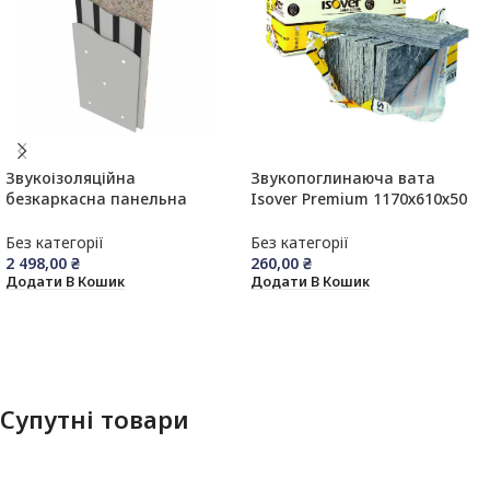
Звукоізоляційна
Звукопоглинаюча вата
безкаркасна панельна
Isover Premium 1170х610х50
система Isophon Panel Slim
мм
42мм
Без категорії
Без категорії
2 498,00
₴
260,00
₴
Додати В Кошик
Додати В Кошик
Супутні товари