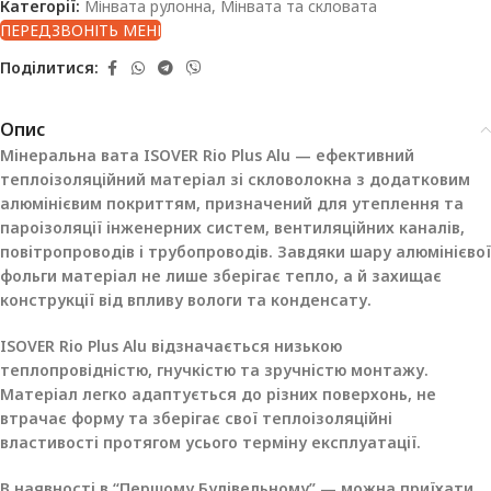
Категорії:
Мінвата рулонна
,
Мінвата та скловата
ПЕРЕДЗВОНІТЬ МЕНІ
Поділитися:
Опис
Мінеральна вата ISOVER Rio Plus Alu — ефективний
теплоізоляційний матеріал зі скловолокна з додатковим
алюмінієвим покриттям, призначений для утеплення та
пароізоляції інженерних систем, вентиляційних каналів,
повітропроводів і трубопроводів. Завдяки шару алюмінієвої
фольги матеріал не лише зберігає тепло, а й захищає
конструкції від впливу вологи та конденсату.
ISOVER Rio Plus Alu відзначається низькою
теплопровідністю, гнучкістю та зручністю монтажу.
Матеріал легко адаптується до різних поверхонь, не
втрачає форму та зберігає свої теплоізоляційні
властивості протягом усього терміну експлуатації.
В наявності в “Першому Будівельному” — можна приїхати,