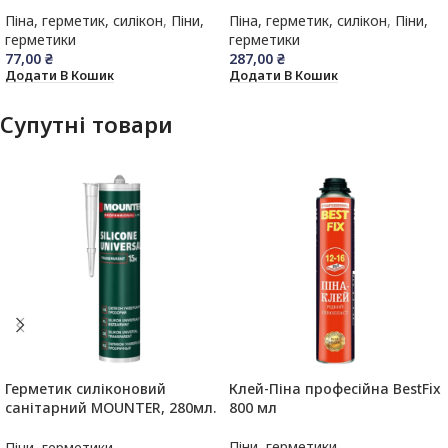
Піна, герметик, силікон
,
Піни,
Піна, герметик, силікон
,
Піни,
герметики
герметики
77,00
₴
287,00
₴
Додати В Кошик
Додати В Кошик
Супутні товари
Герметик силіконовий
Клей-Піна професійна BestFix
санітарний MOUNTER, 280мл.
800 мл
(прозорий)
Піни, герметики
Піни, герметики