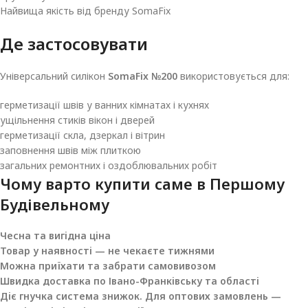
Найвища якість від бренду SomaFix
Де застосовувати
Універсальний силікон
SomaFix №200
використовується для:
герметизації швів у ванних кімнатах і кухнях
ущільнення стиків вікон і дверей
герметизації скла, дзеркал і вітрин
заповнення швів між плиткою
загальних ремонтних і оздоблювальних робіт
Чому варто купити саме в
Першому
Будівельному
Чесна та вигідна ціна
Товар у наявності — не чекаєте тижнями
Можна приїхати та забрати самовивозом
Швидка доставка по Івано-Франківську та області
Діє гнучка система знижок. Для оптових замовлень —