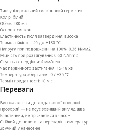
Тип: універсальний силіконовий герметик
Колір: білий
Об’єм: 280 мл
Основа: силікон
Еластичність після затвердіння: висока
Термостійкість: -40 до +180 °С
Напруга при подовженні на 100%: 0.36 N/мм2
Міцність при розтягуванні: 0.60 N/mm2
Ступінь отвердіння: 4 мм/день
Час первинного застигання: 15-18 хв
Температура зберігання: 0 / +35 °С
Термін придатності: 18 міс
Переваги
Висока адгезія до додаткової поверхні
Прозорий — не псує зовнішній вигляд шва
Еластичний, не тріскається з часом
Стійкий до вологи та перепадів температур
Зручний у нанесенні