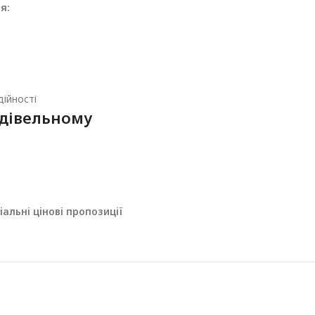
я:
ійності
дівельному
альні цінові пропозиції