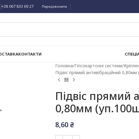
+38 067 833 69 27
Передзвонити
ОСТАВКА
КОНТАКТИ
СПЕЦІ
Головна
Гіпсокартонні системи
Кріпле
Підвіс прямий антивібраційний 0,80мм 
Підвіс прямий 
0,80мм (уп.100ш
8,60
₴