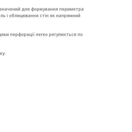
ризначений для формування периметра
ель і облицювання стін як напрямний
вдяки перфорації легко регулюється по
ку.