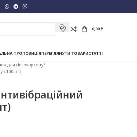
0,00
₴
АЛЬНА ПРОПОЗИЦІЯ
ПЕРЕГЛЯНУТИ ТОВАРИ
СТАТТІ
ння для гіпсокартону
(уп.100шт)
антивібраційний
т)