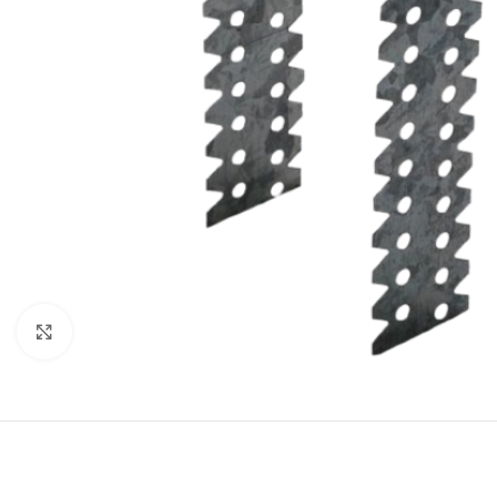
(пінополістирол)
Кутники та профіль
Пінопласт
Клацніть, щоб збільшити