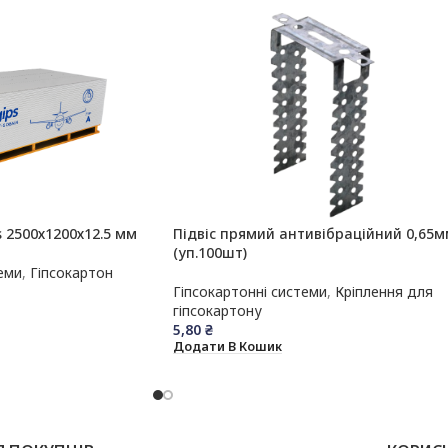
s 2500х1200х12.5 мм
Підвіс прямий антивібраційний 0,65
(уп.100шт)
еми
,
Гіпсокартон
Гіпсокартонні системи
,
Кріплення для
гіпсокартону
5,80
₴
Додати В Кошик