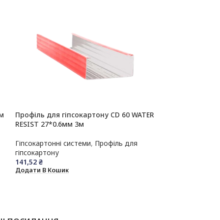
мм
Профіль для гіпсокартону CD 60 WATER
Профіль для гі
RESIST 27*0.6мм 3м
RESIST 28*0.4м
Гіпсокартонні системи
,
Профіль для
Гіпсокартонні с
гіпсокартону
гіпсокартону
141,52
₴
59,97
₴
Додати В Кошик
Додати В Кошик