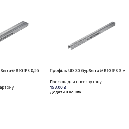
Serra® RIGIPS 0,55
Профіль UD 30 GypSerra® RIGIPS 3 м
Профіль для гіпсокартону
картону
153,00
₴
Додати В Кошик