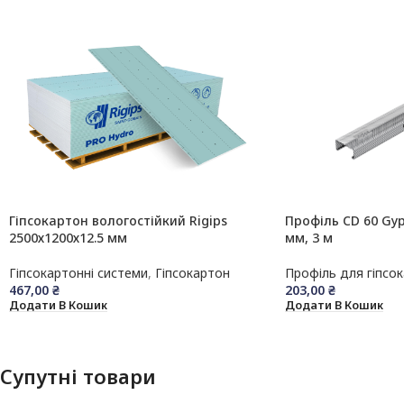
Гіпсокартон вологостійкий Rigips
Профіль CD 60 Gyp
2500х1200х12.5 мм
мм, 3 м
Гіпсокартонні системи
,
Гіпсокартон
Профіль для гіпсо
467,00
₴
203,00
₴
Додати В Кошик
Додати В Кошик
Супутні товари