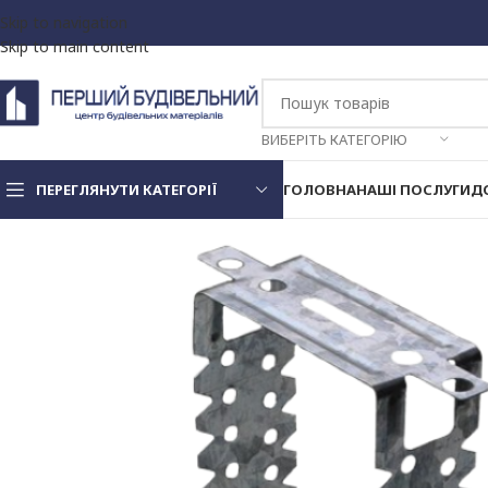
Skip to navigation
Skip to main content
ВИБЕРІТЬ КАТЕГОРІЮ
ПЕРЕГЛЯНУТИ КАТЕГОРІЇ
ГОЛОВНА
НАШІ ПОСЛУГИ
Д
Декоративна штукатурка
та фарби
Клей для пінопласту та
мінвати
Стрічка фасадна
Дюбель для
З металевим стержнем
теплоізоляції
З пластиковим стержнем
Екструдований пінопласт