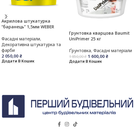
Акрилова штукатурка
“баранець” 1,5мм WEBER
Komfor
Грунтовка кварцова Baumit
UniPrimer 25 кг
Фасадні матеріали
,
Декоративна штукатурка та
фарби
Ґрунтовка
,
Фасадні матеріали
2 050,00
₴
1 600,00
₴
1 850,00
₴
Додати В Кошик
Додати В Кошик