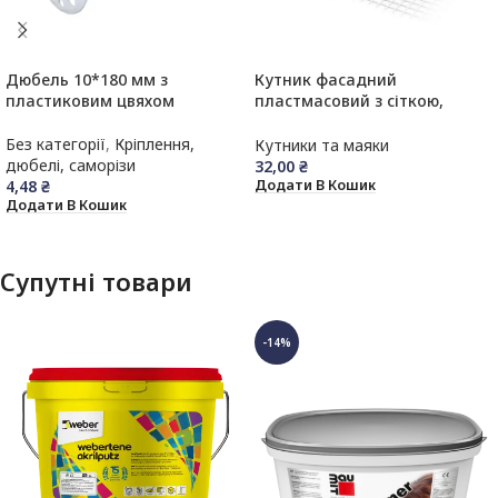
Дюбель 10*180 мм з
Кутник фасадний
пластиковим цвяхом
пластмасовий з сіткою,
7*7см, 3м
Без категорії
,
Кріплення,
Кутники та маяки
дюбелі, саморізи
32,00
₴
4,48
₴
Додати В Кошик
Додати В Кошик
Супутні товари
-14%