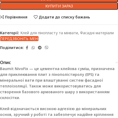
КУПИТИ ЗАРАЗ
Порівняння
Додати до списку бажань
Категорії:
Клей для пінопласту та мінвати
,
Фасадні матеріали
ПЕРЕДЗВОНІТЬ МЕНІ
Поділитися:
Опис
Baumit NivoFix — це цементна клейова суміш, призначена
для приклеювання плит з пінополістиролу (EPS) та
мінеральної вати при влаштуванні систем фасадної
теплоізоляції. Також може використовуватись для
створення базового армованого шару з використанням
склосітки.
Клей відзначається високою адгезією до мінеральних
основ, зручний у роботі та забезпечує надійне кріплення