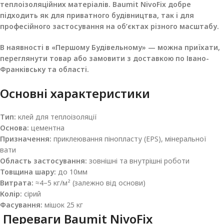
теплоізоляційних матеріалів. Baumit NivoFix добре
підходить як для приватного будівництва, так і для
професійного застосування на об’єктах різного масштабу.
В наявності в «Першому Будівельному» — можна приїхати,
переглянути товар або замовити з доставкою по Івано-
Франківську та області.
Основні характеристики
Тип:
клей для теплоізоляції
Основа:
цементна
Призначення:
приклеювання пінопласту (EPS), мінеральної
вати
Область застосування:
зовнішні та внутрішні роботи
Товщина шару:
до 10мм
Витрата:
≈4–5 кг/м² (залежно від основи)
Колір:
сірий
Фасування:
мішок 25 кг
Переваги
Baumit NivoFix