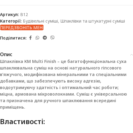
Артикул:
B12
Категорії:
Будівельні суміші
,
Шпаклівки та штукатурні суміші
ПЕРЕДЗВОНІТЬ МЕНІ
Поділитися:
Опис
Шпаклівка КМ Multi Finish – це багатофункціональна суха
шпаклювальна суміш на основі натурального гіпсового
в’яжучого, модифікована мінеральними та спеціальними
добавками, що забезпечують високу адгезію,
водоутримуючу здатність і оптимальний час роботи;
міцна, армована мікроволокнами. Суміш є універсальною
та призначена для ручного шпаклювання всередині
приміщень.
Властивості: