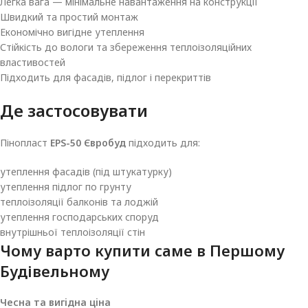
Легка вага — мінімальне навантаження на конструкції
Швидкий та простий монтаж
Економічно вигідне утеплення
Стійкість до вологи та збереження теплоізоляційних
властивостей
Підходить для фасадів, підлог і перекриттів
Де застосовувати
Пінопласт
EPS-50 Євробуд
підходить для:
утеплення фасадів (під штукатурку)
утеплення підлог по грунту
теплоізоляції балконів та лоджій
утеплення господарських споруд
внутрішньої теплоізоляції стін
Чому варто купити саме в
Першому
Будівельному
Чесна та вигідна ціна