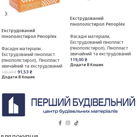
Екструдований
пінополістирол Penoplex
(Піноплекс),40 мм,10 лист/
Екструдований
упак (1185×550 мм)
пінополістирол Penoplex
Фасадні матеріали
,
(Піноплекс),30 мм,13 лист/
Екструдований пінопласт
упак (1185×550 мм)
(пінополістирол)
,
Пінопласт
Фасадні матеріали
,
звичайний та екструдований
Екструдований пінопласт
119,00
₴
(пінополістирол)
,
Пінопласт
Додати В Кошик
звичайний та екструдований
91,53
₴
105,00
₴
Додати В Кошик