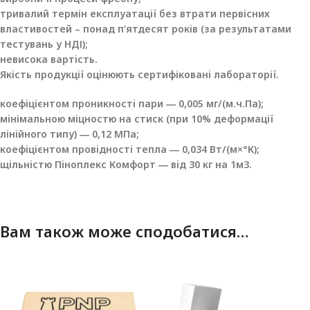
тривалий термін експлуатації без втрати первісних
властивостей – понад п’ятдесят років (за результатами
тестувань у НДІ);
невисока вартість.
Якість продукції оцінюють сертифіковані лабораторії.
коефіцієнтом проникності пари ― 0,005 мг/(м.ч.Па);
мінімальною міцностю на стиск (при 10% деформації
лінійного типу) ― 0,12 МПа;
коефіцієнтом провідності тепла ― 0,034 Вт/(м×°К);
щільністю Піноплекс Комфорт ― від 30 кг на 1м3.
Вам також може сподобатися…