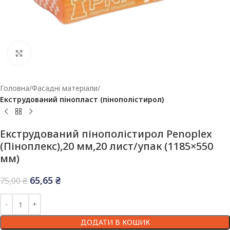
Клацніть, щоб збільшити
Головна
Фасадні матеріали
Екструдований пінопласт (пінополістирол)
Екструдований пінополістирол Penoplex
(Піноплекс),20 мм,20 лист/упак (1185×550
мм)
65,65
₴
75,00
₴
ДОДАТИ В КОШИК