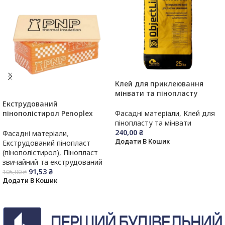
Клей для приклеювання
мінвати та пінопласту
Armix,25кг
Екструдований
пінополістирол Penoplex
Фасадні матеріали
,
Клей для
(Піноплекс),30 мм,13 лист/
пінопласту та мінвати
упак (1185×550 мм)
240,00
₴
Фасадні матеріали
,
Додати В Кошик
Екструдований пінопласт
(пінополістирол)
,
Пінопласт
звичайний та екструдований
91,53
₴
105,00
₴
Додати В Кошик