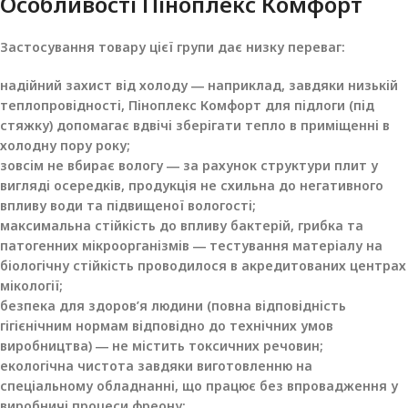
Особливості Піноплекс Комфорт
Застосування товару цієї групи дає низку переваг:
надійний захист від холоду ― наприклад, завдяки низькій
теплопровідності, Піноплекс Комфорт для підлоги (під
стяжку) допомагає вдвічі зберігати тепло в приміщенні в
холодну пору року;
зовсім не вбирає вологу ― за рахунок структури плит у
вигляді осередків, продукція не схильна до негативного
впливу води та підвищеної вологості;
максимальна стійкість до впливу бактерій, грибка та
патогенних мікроорганізмів ― тестування матеріалу на
біологічну стійкість проводилося в акредитованих центрах
мікології;
безпека для здоров’я людини (повна відповідність
гігієнічним нормам відповідно до технічних умов
виробництва) ― не містить токсичних речовин;
екологічна чистота завдяки виготовленню на
спеціальному обладнанні, що працює без впровадження у
виробничі процеси фреону;