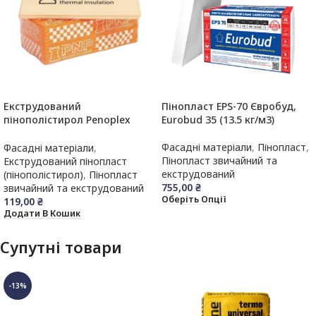
Екструдований
Пінопласт EPS-70 Євробуд,
пінополістирол Penoplex
Eurobud 35 (13.5 кг/м3)
(Піноплекс),40 мм,10 лист/
упак (1185×550 мм)
Фасадні матеріали
,
Пінопласт
,
Фасадні матеріали
,
Пінопласт звичайний та
Екструдований пінопласт
екструдований
(пінополістирол)
,
Пінопласт
755,00
₴
звичайний та екструдований
Оберіть Опції
119,00
₴
Додати В Кошик
Супутні товари
-13%