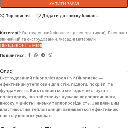
КУПИТИ ЗАРАЗ
Порівняння
Додати до списку бажань
Категорії:
Екструдований пінопласт (пінополістирол)
,
Пінопласт
звичайний та екструдований
,
Фасадні матеріали
ПЕРЕДЗВОНІТЬ МЕНІ
Поділитися:
Опис
Екструдований пінополістирол PNP Піноплекс —
ефективний утеплювач для стін, підлоги, покрівлі та
фундаментів. Виготовляється методом екструзії з
полістиролу, що забезпечує нульове водопоглинання,
високу міцність і низьку теплопровідність. Завдяки цим
властивостям теплоізоляція залишається ефективною
навіть у вологих умовах.